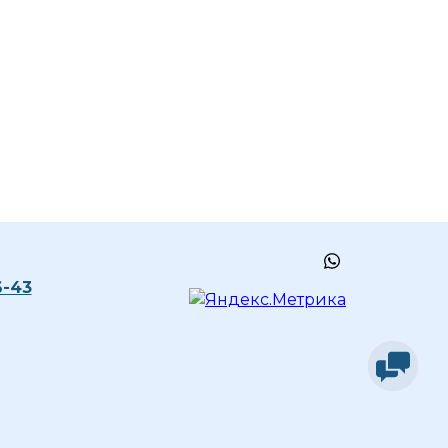
whatsapp
6-43